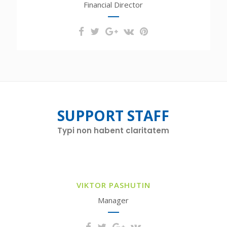
Financial Director
placerat facer possim assum. Typi
non habent claritatem.
SUPPORT STAFF
Typi non habent claritatem
Duis autem vel eum iriure dolor in
hendrerit in vulputate velit esse
VIKTOR PASHUTIN
molestie consequat, vel illum dolore.
Manager