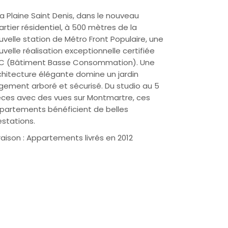
La Plaine Saint Denis, dans le nouveau
artier résidentiel, à 500 mètres de la
uvelle station de Métro Front Populaire, une
uvelle réalisation exceptionnelle certifiée
C (Bâtiment Basse Consommation). Une
chitecture élégante domine un jardin
rgement arboré et sécurisé. Du studio au 5
èces avec des vues sur Montmartre, ces
partements bénéficient de belles
estations.
vraison : Appartements livrés en 2012