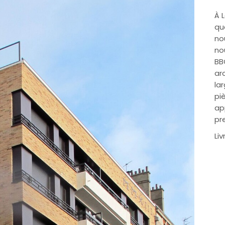
À 
qu
no
no
BB
ar
la
pi
ap
pr
Li