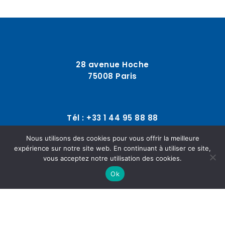
28 avenue Hoche
75008 Paris
Tél : +33 1 44 95 88 88
Nous utilisons des cookies pour vous offrir la meilleure
expérience sur notre site web. En continuant à utiliser ce site,
contact@fonciere-reference.com
vous acceptez notre utilisation des cookies.
Ok
© 2025
SOLLERTO
Conditions Générales
|
Mentions légales
|
Données