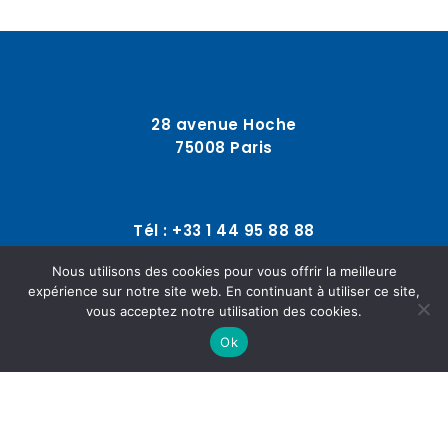
28 avenue Hoche
75008 Paris
Tél : +33 1 44 95 88 88
Nous utilisons des cookies pour vous offrir la meilleure
expérience sur notre site web. En continuant à utiliser ce site,
contact@fonciere-reference.com
vous acceptez notre utilisation des cookies.
Ok
© 2025
SOLLERTO
Conditions Générales
|
Mentions légales
|
Données