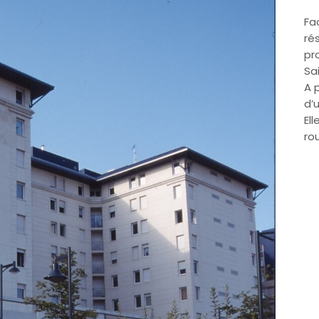
Fa
ré
pr
Sa
A 
d’
El
ro