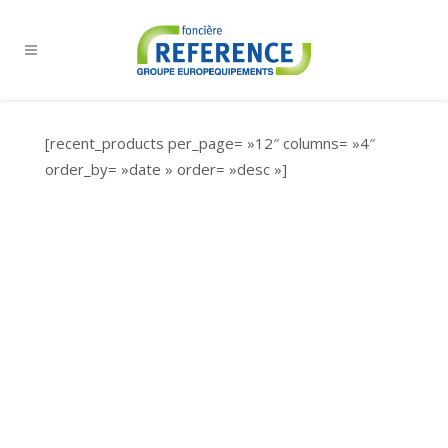
[recent_products per_page= »12″ columns= »4″
order_by= »date » order= »desc »]