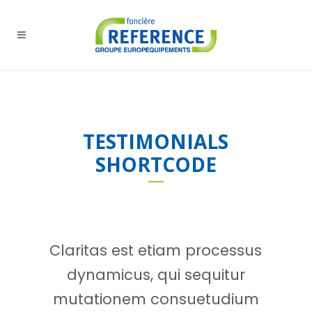
TESTIMONIALS
SHORTCODE
Lorem ipsum dolor sit amet, feugiat
Claritas est etiam processus
delicata liberavisse id cum, no quo
dynamicus, qui sequitur
maiorum intellegebat, liber regione
mutationem consuetudium