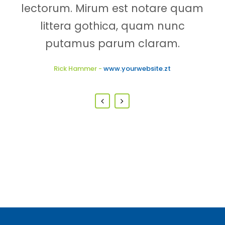
lectorum. Mirum est notare quam
eu sit. Mea cu case ludus integre,
vide viderer eleifend ex mea. His ay
littera gothica, quam nunc
diceret, cum et atqui placerat.
putamus parum claram.
Rick Hammer
Alan Snow
-
-
www.yourwebsite.zt
www.yourwebsite.zt