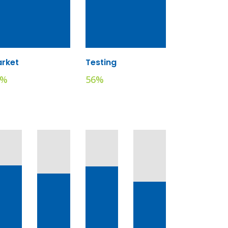
rket
Testing
%
56
%