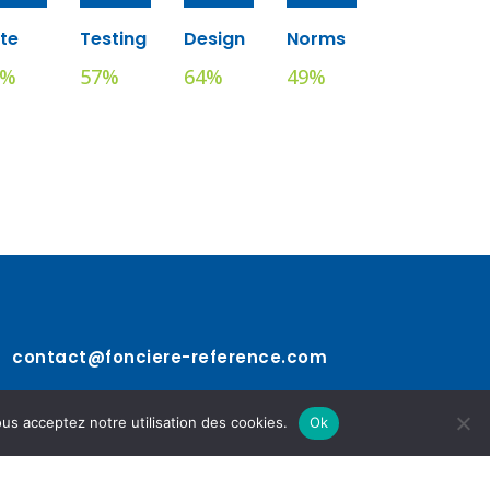
te
Testing
Design
Norms
%
57
%
64
%
49
%
contact@fonciere-reference.com
ous acceptez notre utilisation des cookies.
Ok