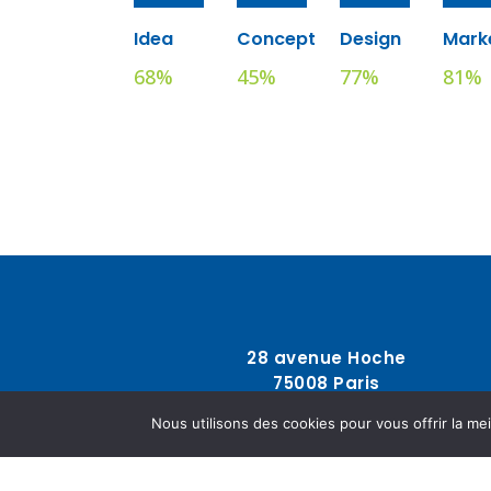
Idea
Concept
Design
Mark
68
%
45
%
77
%
81
%
28 avenue Hoche
75008 Paris
Nous utilisons des cookies pour vous offrir la mei