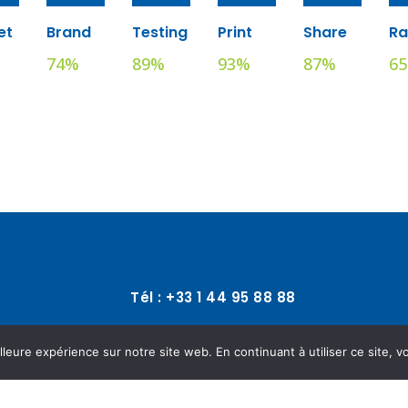
et
Brand
Testing
Print
Share
Ra
74
%
89
%
93
%
87
%
65
Tél : +33 1 44 95 88 88
lleure expérience sur notre site web. En continuant à utiliser ce site, v