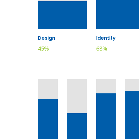
Design
Identity
45
%
68
%