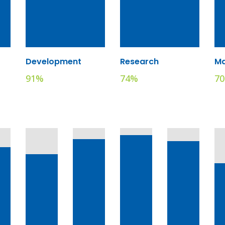
Development
Research
Ma
91
%
74
%
70