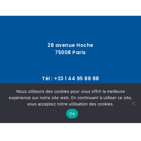
28 avenue Hoche
75008 Paris
Tél : +33 1 44 95 88 88
Nous utilisons des cookies pour vous offrir la meilleure
expérience sur notre site web. En continuant à utiliser ce site,
contact@fonciere-reference.com
vous acceptez notre utilisation des cookies.
Ok
© 2025
SOLLERTO