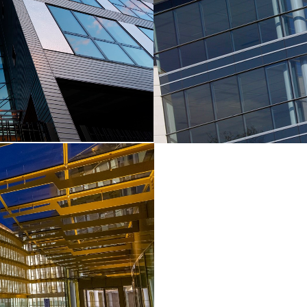
EW
Z
EW