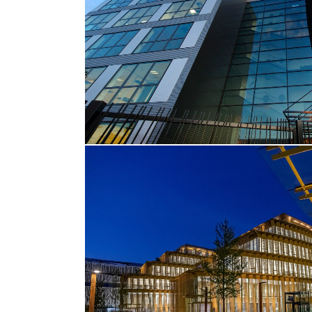
Bureaux
ZOOM
VI
Floresco
Bureaux
ZOOM
VI