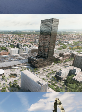
To Lyon
Bureaux, Hôtels
OOM
VIEW