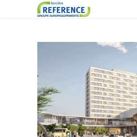
Revry
Logements
ZOOM
VI