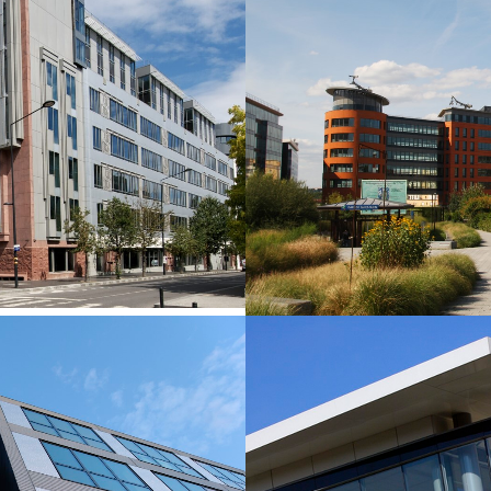
Z
EW
Z