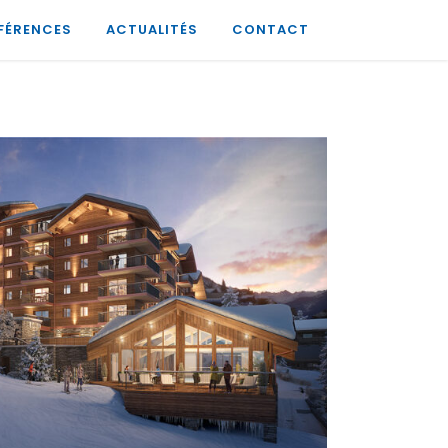
FÉRENCES
ACTUALITÉS
CONTACT
Coeur des Cimes
Logements
OOM
VIEW