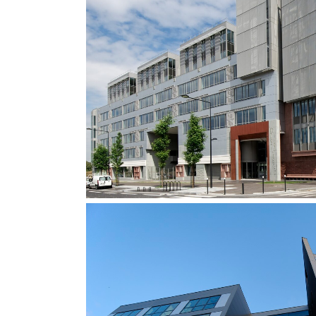
Le Cézanne
Bureaux
ZOOM
VI
Le Trièdre