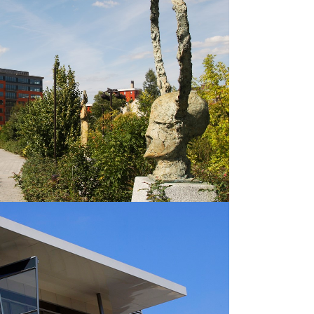
ac Victor Hugo
Bureaux
OOM
VIEW
L’Yvoire